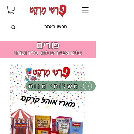
שִׂים
לֵב:
בְּאֲתָר
זֶה
מֻפְעֶלֶת
מַעֲרֶכֶת
"נָגִישׁ
בִּקְלִיק"
הַמְּסַיַּעַת
לִנְגִישׁוּת
פורים
הָאֲתָר.
כלים ואביזרים לחג עליז ושמח
משלוחי מנות