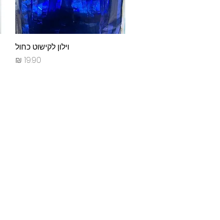
תצוגה מהירה
וילון לקישוט כחול
מחיר
החנו
בני ברית 8, הוד 