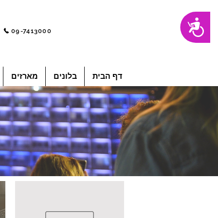
שִׂים
נגישות
לֵב:
בְּאֲתָר
09-7413000
זֶה
מֻפְעֶלֶת
מַעֲרֶכֶת
"נָגִישׁ
בִּקְלִיק"
הַמְּסַיַּעַת
לִנְגִישׁוּת
הָאֲתָר.
לְחַץ
דף הבית
בלונים
מארזים
Control-
F11
לְהַתְאָמַת
הָאֲתָר
לְעִוְורִים
הַמִּשְׁתַּמְּשִׁים
בְּתוֹכְנַת
קוֹרֵא־מָסָךְ;
לְחַץ
Control-
F10
לִפְתִיחַת
תַּפְרִיט
נְגִישׁוּת.