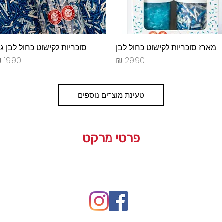
תצוגה מהירה
מארז סוכריות לקישוט כחול לבן
תצוגה מהירה
סוכריות לקישוט כחול לבן ג'ו
מחיר
מחיר
טעינת מוצרים נוספים
פרטי מרקט
ת המובילה בשרון לימי הולדת מסיבות, אירועים, סדנאות אפייה וע
השרון |
09-741-3000 |
galitmeged@012.net.il
|
תקנו