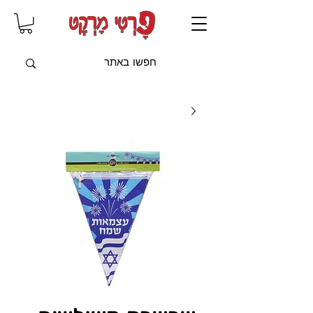
שִׂים
לֵב:
בְּאֲתָר
זֶה
מֻפְעֶלֶת
מַעֲרֶכֶת
"נָגִישׁ
בִּקְלִיק"
הַמְּסַיַּעַת
לִנְגִישׁוּת
הָאֲתָר.