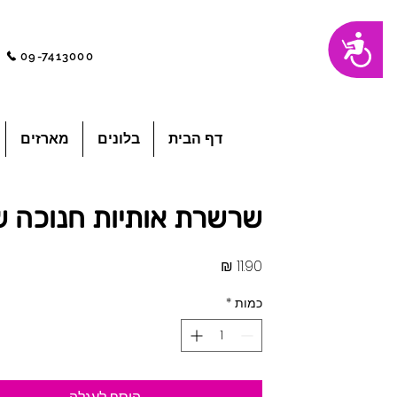
שִׂים
נגישות
לֵב:
בְּאֲתָר
09-7413000
זֶה
מֻפְעֶלֶת
מַעֲרֶכֶת
"נָגִישׁ
בִּקְלִיק"
הַמְּסַיַּעַת
לִנְגִישׁוּת
הָאֲתָר.
לְחַץ
דף הבית
בלונים
מארזים
Control-
F11
לְהַתְאָמַת
הָאֲתָר
לְעִוְורִים
הַמִּשְׁתַּמְּשִׁים
בְּתוֹכְנַת
שרשרת אותיות חנוכה 
קוֹרֵא־מָסָךְ;
לְחַץ
Control-
F10
לִפְתִיחַת
מחיר
תַּפְרִיט
נְגִישׁוּת.
כמות
*