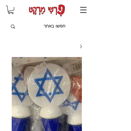
שִׂים
לֵב:
בְּאֲתָר
זֶה
מֻפְעֶלֶת
מַעֲרֶכֶת
"נָגִישׁ
בִּקְלִיק"
הַמְּסַיַּעַת
לִנְגִישׁוּת
הָאֲתָר.