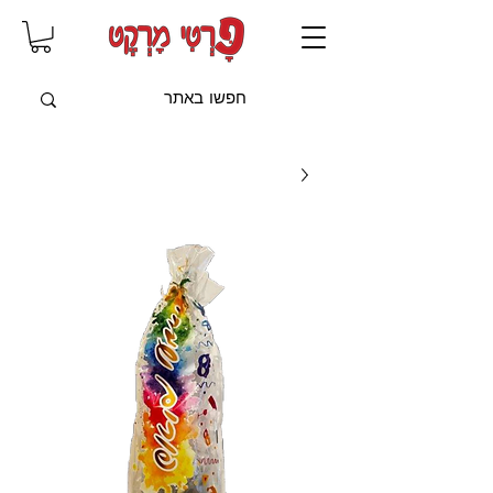
שִׂים
לֵב:
בְּאֲתָר
זֶה
מֻפְעֶלֶת
מַעֲרֶכֶת
"נָגִישׁ
בִּקְלִיק"
הַמְּסַיַּעַת
לִנְגִישׁוּת
הָאֲתָר.