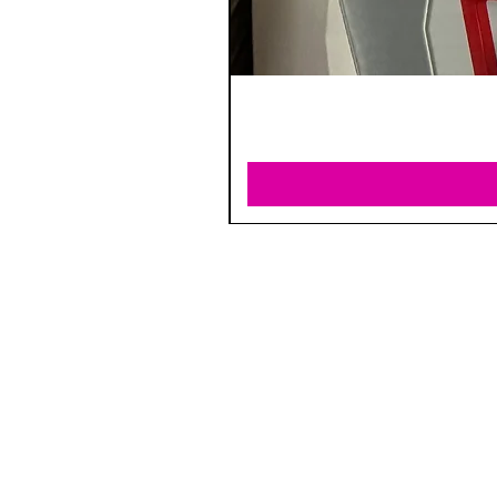
וד.
ן אתר