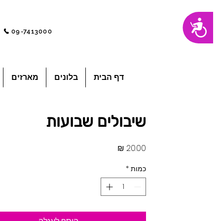
שִׂים
נגישות
לֵב:
בְּאֲתָר
09-7413000
זֶה
מֻפְעֶלֶת
מַעֲרֶכֶת
"נָגִישׁ
בִּקְלִיק"
הַמְּסַיַּעַת
לִנְגִישׁוּת
הָאֲתָר.
לְחַץ
דף הבית
בלונים
מארזים
Control-
F11
לְהַתְאָמַת
הָאֲתָר
לְעִוְורִים
הַמִּשְׁתַּמְּשִׁים
בְּתוֹכְנַת
שיבולים שבועות
קוֹרֵא־מָסָךְ;
לְחַץ
Control-
F10
לִפְתִיחַת
מחיר
תַּפְרִיט
נְגִישׁוּת.
כמות
*