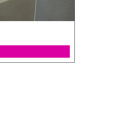
החנו
בני ברית 8, הוד 