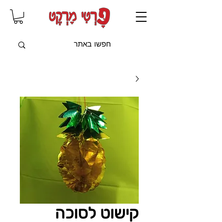
שִׂים
לֵב:
בְּאֲתָר
זֶה
מֻפְעֶלֶת
מַעֲרֶכֶת
"נָגִישׁ
בִּקְלִיק"
הַמְּסַיַּעַת
לִנְגִישׁוּת
הָאֲתָר.
קישוט לסוכה