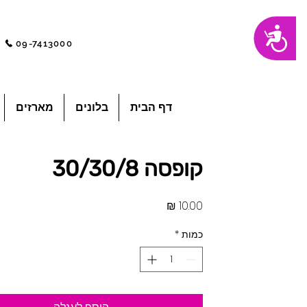
שִׂים
נגישות
לֵב:
בְּאֲתָר
09-7413000
זֶה
מֻפְעֶלֶת
מַעֲרֶכֶת
"נָגִישׁ
בִּקְלִיק"
הַמְּסַיַּעַת
לִנְגִישׁוּת
הָאֲתָר.
לְחַץ
דף הבית
בלונים
מארזים
Control-
F11
לְהַתְאָמַת
הָאֲתָר
לְעִוְורִים
הַמִּשְׁתַּמְּשִׁים
בְּתוֹכְנַת
קופסה 30/30/8
קוֹרֵא־מָסָךְ;
לְחַץ
Control-
F10
לִפְתִיחַת
מחיר
תַּפְרִיט
נְגִישׁוּת.
כמות
*