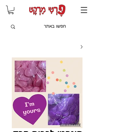
שִׂים
לֵב:
בְּאֲתָר
זֶה
מֻפְעֶלֶת
מַעֲרֶכֶת
"נָגִישׁ
בִּקְלִיק"
הַמְּסַיַּעַת
לִנְגִישׁוּת
הָאֲתָר.