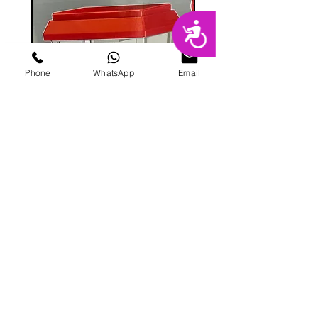
נגישות
Phone
WhatsApp
Email
מכונת ממתקים
מחיר
הוספה לסל
פרטי מרקט
החנות המובילה בשרון לימי הולדת מסיבות,
אירועים, סדנאות אפייה ועוד.
בני ברית 8, הוד השרון |
09-741-3000
|
galitmeged@012.net.il
|
תקנון אתר