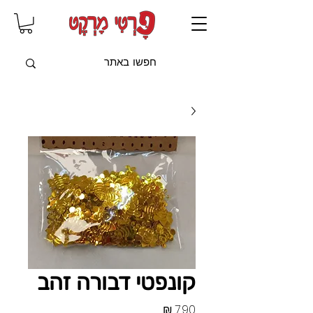
שִׂים
לֵב:
בְּאֲתָר
זֶה
מֻפְעֶלֶת
מַעֲרֶכֶת
"נָגִישׁ
בִּקְלִיק"
הַמְּסַיַּעַת
לִנְגִישׁוּת
הָאֲתָר.
קונפטי דבורה זהב
מחיר