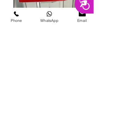
נגישות
Phone
WhatsApp
Email
מכונת ממתקים
מחיר
הוספה לסל
פרטי מרקט
החנות המובילה בשרון לימי הולדת מסיבות,
אירועים, סדנאות אפייה ועוד.
בני ברית 8, הוד השרון |
09-741-3000
|
galitmeged@012.net.il
|
תקנון אתר