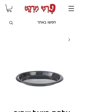
שִׂים
לֵב:
בְּאֲתָר
זֶה
מֻפְעֶלֶת
מַעֲרֶכֶת
"נָגִישׁ
בִּקְלִיק"
הַמְּסַיַּעַת
לִנְגִישׁוּת
הָאֲתָר.