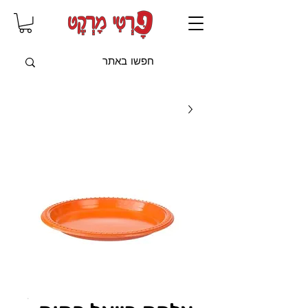
שִׂים
לֵב:
בְּאֲתָר
זֶה
מֻפְעֶלֶת
מַעֲרֶכֶת
"נָגִישׁ
בִּקְלִיק"
הַמְּסַיַּעַת
לִנְגִישׁוּת
הָאֲתָר.