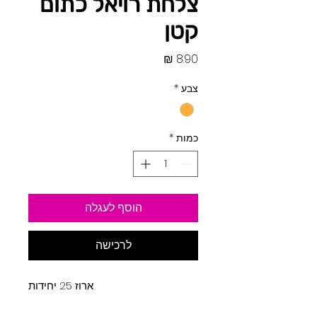
צלחת רויאל כתום
קטן
מחיר
צבע
*
כמות
*
הוסף לעגלה
לרכישה
ארוז 25 יחידות