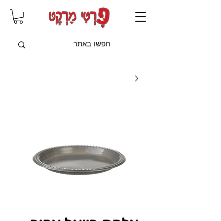
שִׂים
לֵב:
בְּאֲתָר
זֶה
מֻפְעֶלֶת
מַעֲרֶכֶת
"נָגִישׁ
בִּקְלִיק"
הַמְּסַיַּעַת
לִנְגִישׁוּת
הָאֲתָר.