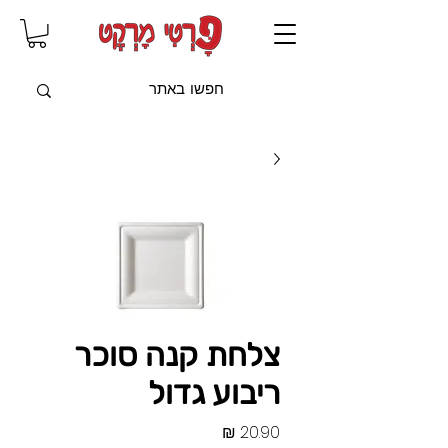
שִׂים
לֵב:
בְּאֲתָר
זֶה
מֻפְעֶלֶת
מַעֲרֶכֶת
"נָגִישׁ
בִּקְלִיק"
הַמְּסַיַּעַת
לִנְגִישׁוּת
הָאֲתָר.
צלחת קנה סוכר
ריבוע גדול
מחיר