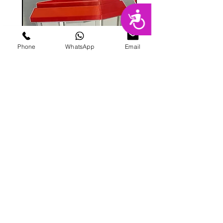
נגישות
Phone
WhatsApp
Email
מכונת ממתקים
מחיר
הוספה לסל
פרטי מרקט
החנות המובילה בשרון לימי הולדת מסיבות,
אירועים, סדנאות אפייה ועוד.
בני ברית 8, הוד השרון |
09-741-3000
|
galitmeged@012.net.il
|
תקנון אתר