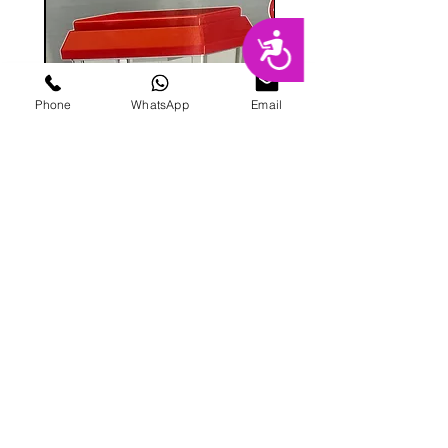
נגישות
Phone
WhatsApp
Email
מכונת ממתקים
מחיר
הוספה לסל
פרטי מרקט
החנות המובילה בשרון לימי הולדת מסיבות,
אירועים, סדנאות אפייה ועוד.
בני ברית 8, הוד השרון |
09-741-3000
|
galitmeged@012.net.il
|
תקנון אתר