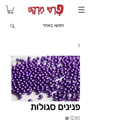
שִׂים
לֵב:
בְּאֲתָר
זֶה
מֻפְעֶלֶת
מַעֲרֶכֶת
"נָגִישׁ
בִּקְלִיק"
הַמְּסַיַּעַת
לִנְגִישׁוּת
הָאֲתָר.
פנינים סגולות
מחיר