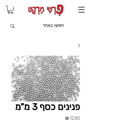
שִׂים
לֵב:
בְּאֲתָר
זֶה
מֻפְעֶלֶת
מַעֲרֶכֶת
"נָגִישׁ
בִּקְלִיק"
הַמְּסַיַּעַת
לִנְגִישׁוּת
הָאֲתָר.
פנינים כסף 3 מ"מ
מחיר