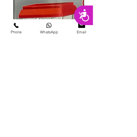
נגישות
Phone
WhatsApp
Email
מכונת ממתקים
מחיר
הוספה לסל
פרטי מרקט
החנות המובילה בשרון לימי הולדת מסיבות,
אירועים, סדנאות אפייה ועוד.
בני ברית 8, הוד השרון |
09-741-3000
|
galitmeged@012.net.il
|
תקנון אתר