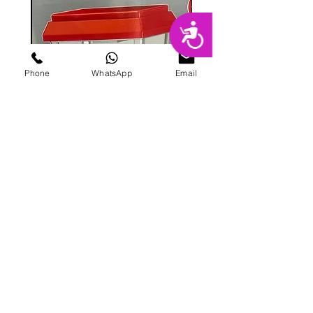
נגישות
Phone
WhatsApp
Email
מכונת ממתקים
מחיר
הוספה לסל
פרטי מרקט
החנות המובילה בשרון לימי הולדת מסיבות,
אירועים, סדנאות אפייה ועוד.
בני ברית 8, הוד השרון |
09-741-3000
|
galitmeged@012.net.il
|
תקנון אתר