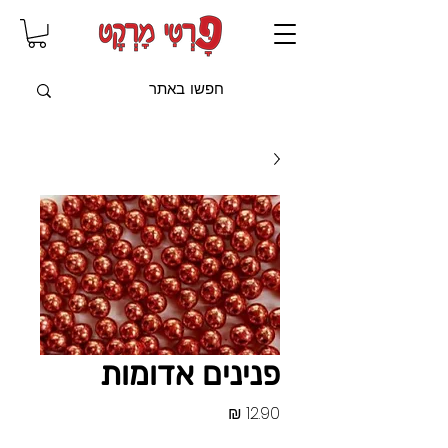
שִׂים
לֵב:
בְּאֲתָר
זֶה
מֻפְעֶלֶת
מַעֲרֶכֶת
"נָגִישׁ
בִּקְלִיק"
הַמְּסַיַּעַת
לִנְגִישׁוּת
הָאֲתָר.
פנינים אדומות
מחיר