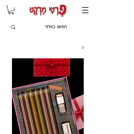
שִׂים
לֵב:
בְּאֲתָר
זֶה
מֻפְעֶלֶת
מַעֲרֶכֶת
"נָגִישׁ
בִּקְלִיק"
הַמְּסַיַּעַת
לִנְגִישׁוּת
הָאֲתָר.