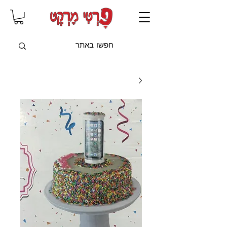
שִׂים
לֵב:
בְּאֲתָר
זֶה
מֻפְעֶלֶת
מַעֲרֶכֶת
"נָגִישׁ
בִּקְלִיק"
הַמְּסַיַּעַת
לִנְגִישׁוּת
הָאֲתָר.