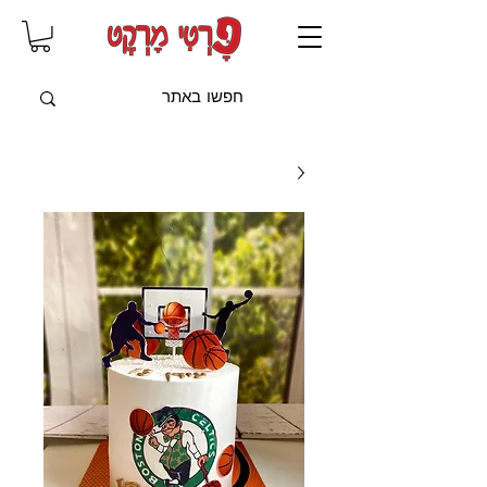
שִׂים
לֵב:
בְּאֲתָר
זֶה
מֻפְעֶלֶת
מַעֲרֶכֶת
"נָגִישׁ
בִּקְלִיק"
הַמְּסַיַּעַת
לִנְגִישׁוּת
הָאֲתָר.