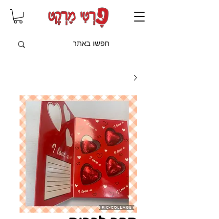
שִׂים
לֵב:
בְּאֲתָר
זֶה
מֻפְעֶלֶת
מַעֲרֶכֶת
"נָגִישׁ
בִּקְלִיק"
הַמְּסַיַּעַת
לִנְגִישׁוּת
הָאֲתָר.