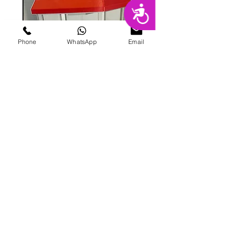
נגישות
Phone
WhatsApp
Email
מכונת ממתקים
מחיר
הוספה לסל
פרטי מרקט
החנות המובילה בשרון לימי הולדת מסיבות,
אירועים, סדנאות אפייה ועוד.
בני ברית 8, הוד השרון |
09-741-3000
|
galitmeged@012.net.il
|
תקנון אתר