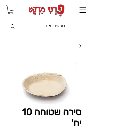
שִׂים
לֵב:
בְּאֲתָר
זֶה
מֻפְעֶלֶת
מַעֲרֶכֶת
"נָגִישׁ
בִּקְלִיק"
הַמְּסַיַּעַת
לִנְגִישׁוּת
הָאֲתָר.
סירה שטוחה 10
יח'