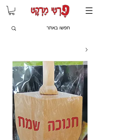
שִׂים
לֵב:
בְּאֲתָר
זֶה
מֻפְעֶלֶת
מַעֲרֶכֶת
"נָגִישׁ
בִּקְלִיק"
הַמְּסַיַּעַת
לִנְגִישׁוּת
הָאֲתָר.