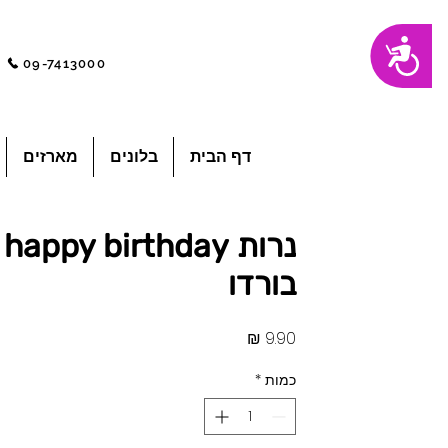
שִׂים
נגישות
לֵב:
בְּאֲתָר
09-7413000
זֶה
מֻפְעֶלֶת
מַעֲרֶכֶת
"נָגִישׁ
בִּקְלִיק"
הַמְּסַיַּעַת
לִנְגִישׁוּת
הָאֲתָר.
לְחַץ
דף הבית
בלונים
מארזים
Control-
F11
לְהַתְאָמַת
הָאֲתָר
לְעִוְורִים
הַמִּשְׁתַּמְּשִׁים
בְּתוֹכְנַת
נרות happy birthday
קוֹרֵא־מָסָךְ;
לְחַץ
Control-
בורדו
F10
לִפְתִיחַת
תַּפְרִיט
נְגִישׁוּת.
מחיר
כמות
*