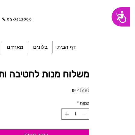
שִׂים
נגישות
לֵב:
בְּאֲתָר
09-7413000
זֶה
מֻפְעֶלֶת
מַעֲרֶכֶת
"נָגִישׁ
בִּקְלִיק"
הַמְּסַיַּעַת
לִנְגִישׁוּת
הָאֲתָר.
לְחַץ
דף הבית
בלונים
מארזים
Control-
F11
לְהַתְאָמַת
הָאֲתָר
לְעִוְורִים
הַמִּשְׁתַּמְּשִׁים
בְּתוֹכְנַת
משלוח מנות לחטיבה ותי
קוֹרֵא־מָסָךְ;
לְחַץ
Control-
F10
לִפְתִיחַת
מחיר
תַּפְרִיט
נְגִישׁוּת.
כמות
*