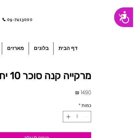
שִׂים
נגישות
לֵב:
בְּאֲתָר
09-7413000
זֶה
מֻפְעֶלֶת
מַעֲרֶכֶת
"נָגִישׁ
בִּקְלִיק"
הַמְּסַיַּעַת
לִנְגִישׁוּת
הָאֲתָר.
לְחַץ
דף הבית
בלונים
מארזים
Control-
F11
לְהַתְאָמַת
הָאֲתָר
לְעִוְורִים
הַמִּשְׁתַּמְּשִׁים
בְּתוֹכְנַת
מרקייה קנה סוכר 10 יח'
קוֹרֵא־מָסָךְ;
לְחַץ
Control-
F10
לִפְתִיחַת
מחיר
תַּפְרִיט
נְגִישׁוּת.
כמות
*