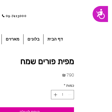
שִׂים
נגישות
לֵב:
בְּאֲתָר
09-7413000
זֶה
מֻפְעֶלֶת
מַעֲרֶכֶת
"נָגִישׁ
בִּקְלִיק"
הַמְּסַיַּעַת
לִנְגִישׁוּת
הָאֲתָר.
לְחַץ
דף הבית
בלונים
מארזים
Control-
F11
לְהַתְאָמַת
הָאֲתָר
לְעִוְורִים
הַמִּשְׁתַּמְּשִׁים
בְּתוֹכְנַת
מפית פורים שמח
קוֹרֵא־מָסָךְ;
לְחַץ
Control-
F10
לִפְתִיחַת
מחיר
תַּפְרִיט
נְגִישׁוּת.
כמות
*