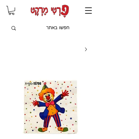
שִׂים
לֵב:
בְּאֲתָר
זֶה
מֻפְעֶלֶת
מַעֲרֶכֶת
"נָגִישׁ
בִּקְלִיק"
הַמְּסַיַּעַת
לִנְגִישׁוּת
הָאֲתָר.