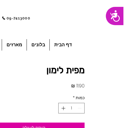
שִׂים
נגישות
לֵב:
בְּאֲתָר
09-7413000
זֶה
מֻפְעֶלֶת
מַעֲרֶכֶת
"נָגִישׁ
בִּקְלִיק"
הַמְּסַיַּעַת
לִנְגִישׁוּת
הָאֲתָר.
לְחַץ
דף הבית
בלונים
מארזים
Control-
F11
לְהַתְאָמַת
הָאֲתָר
לְעִוְורִים
הַמִּשְׁתַּמְּשִׁים
בְּתוֹכְנַת
מפית לימון
קוֹרֵא־מָסָךְ;
לְחַץ
Control-
F10
לִפְתִיחַת
מחיר
תַּפְרִיט
נְגִישׁוּת.
כמות
*