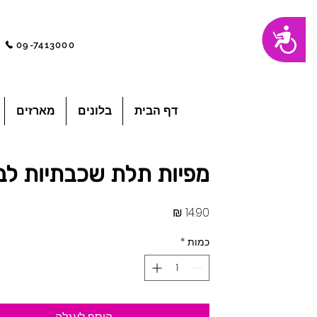
שִׂים
נגישות
לֵב:
בְּאֲתָר
09-7413000
זֶה
מֻפְעֶלֶת
מַעֲרֶכֶת
"נָגִישׁ
בִּקְלִיק"
הַמְּסַיַּעַת
לִנְגִישׁוּת
הָאֲתָר.
לְחַץ
דף הבית
בלונים
מארזים
Control-
F11
לְהַתְאָמַת
הָאֲתָר
לְעִוְורִים
הַמִּשְׁתַּמְּשִׁים
בְּתוֹכְנַת
מפיות תלת שכבתיות לב
קוֹרֵא־מָסָךְ;
לְחַץ
Control-
F10
לִפְתִיחַת
מחיר
תַּפְרִיט
נְגִישׁוּת.
כמות
*