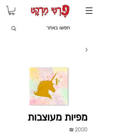
שִׂים
לֵב:
בְּאֲתָר
זֶה
מֻפְעֶלֶת
מַעֲרֶכֶת
"נָגִישׁ
בִּקְלִיק"
הַמְּסַיַּעַת
לִנְגִישׁוּת
הָאֲתָר.
מפיות מעוצבות
מחיר