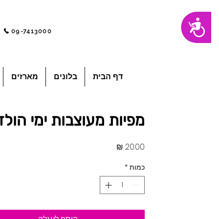
שִׂים
נגישות
לֵב:
בְּאֲתָר
09-7413000
זֶה
מֻפְעֶלֶת
מַעֲרֶכֶת
"נָגִישׁ
בִּקְלִיק"
הַמְּסַיַּעַת
לִנְגִישׁוּת
הָאֲתָר.
לְחַץ
דף הבית
בלונים
מארזים
Control-
F11
לְהַתְאָמַת
הָאֲתָר
לְעִוְורִים
הַמִּשְׁתַּמְּשִׁים
בְּתוֹכְנַת
מפיות מעוצבות ימי הול
קוֹרֵא־מָסָךְ;
לְחַץ
Control-
F10
לִפְתִיחַת
מחיר
תַּפְרִיט
נְגִישׁוּת.
כמות
*