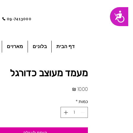
שִׂים
נגישות
לֵב:
בְּאֲתָר
09-7413000
זֶה
מֻפְעֶלֶת
מַעֲרֶכֶת
"נָגִישׁ
בִּקְלִיק"
הַמְּסַיַּעַת
לִנְגִישׁוּת
הָאֲתָר.
לְחַץ
דף הבית
בלונים
מארזים
Control-
F11
לְהַתְאָמַת
הָאֲתָר
לְעִוְורִים
הַמִּשְׁתַּמְּשִׁים
בְּתוֹכְנַת
מעמד מעוצב כדורגל
קוֹרֵא־מָסָךְ;
לְחַץ
Control-
F10
לִפְתִיחַת
מחיר
תַּפְרִיט
נְגִישׁוּת.
כמות
*