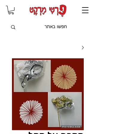
שִׂים
לֵב:
בְּאֲתָר
זֶה
מֻפְעֶלֶת
מַעֲרֶכֶת
"נָגִישׁ
בִּקְלִיק"
הַמְּסַיַּעַת
לִנְגִישׁוּת
הָאֲתָר.