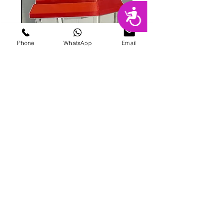
נגישות
Phone
WhatsApp
Email
מכונת ממתקים
מחיר
הוספה לסל
פרטי מרקט
החנות המובילה בשרון לימי הולדת מסיבות,
אירועים, סדנאות אפייה ועוד.
בני ברית 8, הוד השרון |
09-741-3000
|
galitmeged@012.net.il
|
תקנון אתר