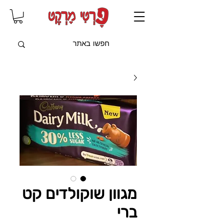
שִׂים
לֵב:
בְּאֲתָר
זֶה
מֻפְעֶלֶת
מַעֲרֶכֶת
"נָגִישׁ
בִּקְלִיק"
הַמְּסַיַּעַת
לִנְגִישׁוּת
הָאֲתָר.
מגוון שוקולדים קט
ברי