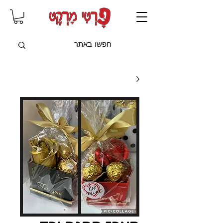
שִׂים
לֵב:
בְּאֲתָר
זֶה
מֻפְעֶלֶת
מַעֲרֶכֶת
"נָגִישׁ
בִּקְלִיק"
הַמְּסַיַּעַת
לִנְגִישׁוּת
הָאֲתָר.