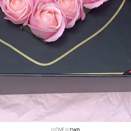
מארז I LOVE U
תצוגה מהירה