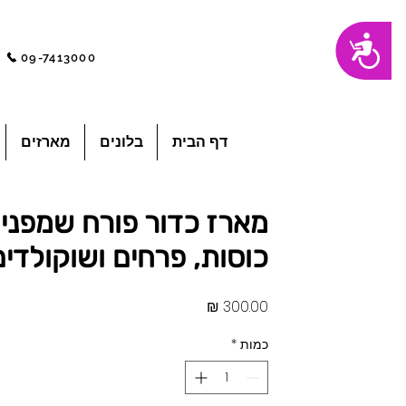
שִׂים
נגישות
לֵב:
בְּאֲתָר
09-7413000
זֶה
מֻפְעֶלֶת
מַעֲרֶכֶת
"נָגִישׁ
בִּקְלִיק"
הַמְּסַיַּעַת
לִנְגִישׁוּת
הָאֲתָר.
לְחַץ
דף הבית
בלונים
מארזים
Control-
F11
לְהַתְאָמַת
הָאֲתָר
לְעִוְורִים
הַמִּשְׁתַּמְּשִׁים
בְּתוֹכְנַת
קוֹרֵא־מָסָךְ;
לְחַץ
Control-
כוסות, פרחים ושוקולדים
F10
לִפְתִיחַת
תַּפְרִיט
נְגִישׁוּת.
מחיר
כמות
*