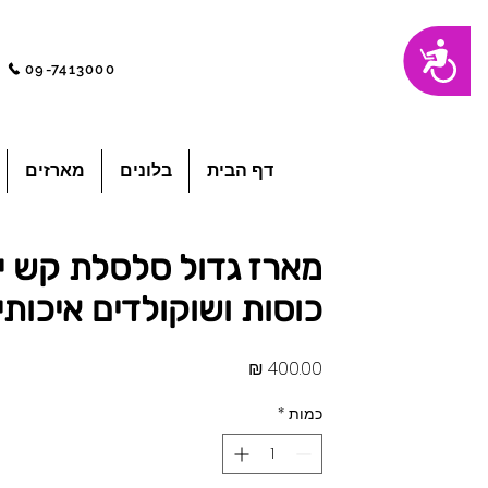
שִׂים
נגישות
לֵב:
בְּאֲתָר
09-7413000
זֶה
מֻפְעֶלֶת
מַעֲרֶכֶת
"נָגִישׁ
בִּקְלִיק"
הַמְּסַיַּעַת
לִנְגִישׁוּת
הָאֲתָר.
לְחַץ
דף הבית
בלונים
מארזים
Control-
F11
לְהַתְאָמַת
הָאֲתָר
לְעִוְורִים
הַמִּשְׁתַּמְּשִׁים
בְּתוֹכְנַת
מארז גדול סלסלת קש יין
קוֹרֵא־מָסָךְ;
לְחַץ
Control-
כוסות ושוקולדים איכותי
F10
לִפְתִיחַת
תַּפְרִיט
נְגִישׁוּת.
מחיר
כמות
*