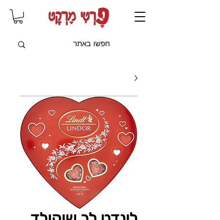
שִׂים
לֵב:
בְּאֲתָר
זֶה
מֻפְעֶלֶת
מַעֲרֶכֶת
"נָגִישׁ
בִּקְלִיק"
הַמְּסַיַּעַת
לִנְגִישׁוּת
הָאֲתָר.
לינדט לב שוקולד