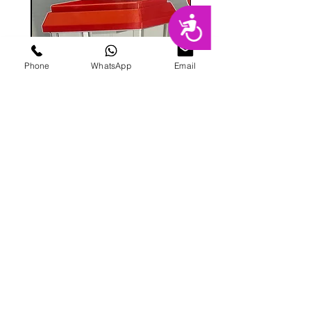
נגישות
Phone
WhatsApp
Email
מכונת ממתקים
מחיר
הוספה לסל
פרטי מרקט
החנות המובילה בשרון לימי הולדת מסיבות,
אירועים, סדנאות אפייה ועוד.
בני ברית 8, הוד השרון |
09-741-3000
|
galitmeged@012.net.il
|
תקנון אתר