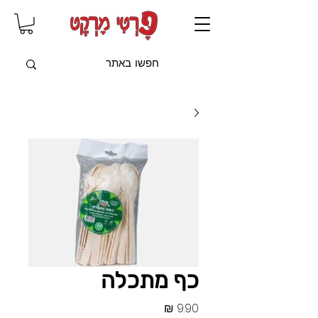
שִׂים
לֵב:
בְּאֲתָר
זֶה
מֻפְעֶלֶת
מַעֲרֶכֶת
"נָגִישׁ
בִּקְלִיק"
הַמְּסַיַּעַת
לִנְגִישׁוּת
הָאֲתָר.
כף מתכלה
מחיר