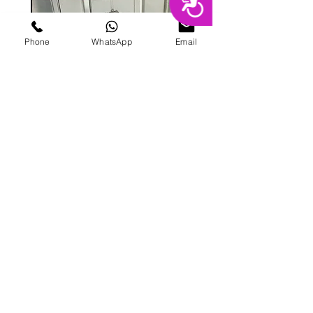
Phone
WhatsApp
Email
מכונת ממתקים
מחיר
הוספה לסל
פרטי מרקט
החנות המובילה בשרון לימי הולדת מסיבות,
אירועים, סדנאות אפייה ועוד.
בני ברית 8, הוד השרון |
09-741-3000
|
galitmeged@012.net.il
|
תקנון אתר