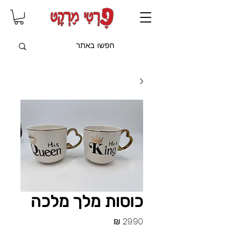
שִׂים
לֵב:
בְּאֲתָר
זֶה
מֻפְעֶלֶת
מַעֲרֶכֶת
"נָגִישׁ
בִּקְלִיק"
הַמְּסַיַּעַת
לִנְגִישׁוּת
הָאֲתָר.
כוסות מלך מלכה
מחיר