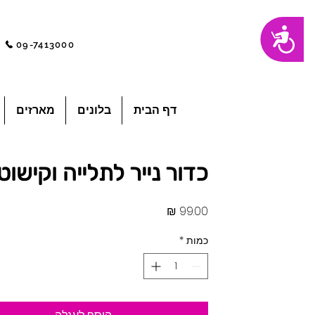
שִׂים
נגישות
לֵב:
בְּאֲתָר
09-7413000
זֶה
מֻפְעֶלֶת
מַעֲרֶכֶת
"נָגִישׁ
בִּקְלִיק"
הַמְּסַיַּעַת
לִנְגִישׁוּת
הָאֲתָר.
לְחַץ
דף הבית
בלונים
מארזים
Control-
F11
לְהַתְאָמַת
הָאֲתָר
לְעִוְורִים
הַמִּשְׁתַּמְּשִׁים
בְּתוֹכְנַת
כדור נייר לתלייה וקישוט
קוֹרֵא־מָסָךְ;
לְחַץ
Control-
F10
לִפְתִיחַת
מחיר
תַּפְרִיט
נְגִישׁוּת.
כמות
*