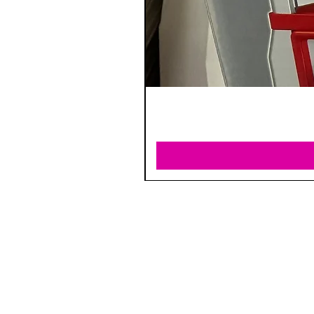
וד.
ן אתר