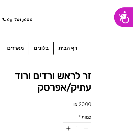
שִׂים
נגישות
לֵב:
בְּאֲתָר
09-7413000
זֶה
מֻפְעֶלֶת
מַעֲרֶכֶת
"נָגִישׁ
בִּקְלִיק"
הַמְּסַיַּעַת
לִנְגִישׁוּת
הָאֲתָר.
לְחַץ
דף הבית
בלונים
מארזים
Control-
F11
לְהַתְאָמַת
הָאֲתָר
לְעִוְורִים
הַמִּשְׁתַּמְּשִׁים
בְּתוֹכְנַת
זר לראש ורדים ורוד
קוֹרֵא־מָסָךְ;
לְחַץ
Control-
עתיק/אפרסק
F10
לִפְתִיחַת
תַּפְרִיט
נְגִישׁוּת.
מחיר
כמות
*