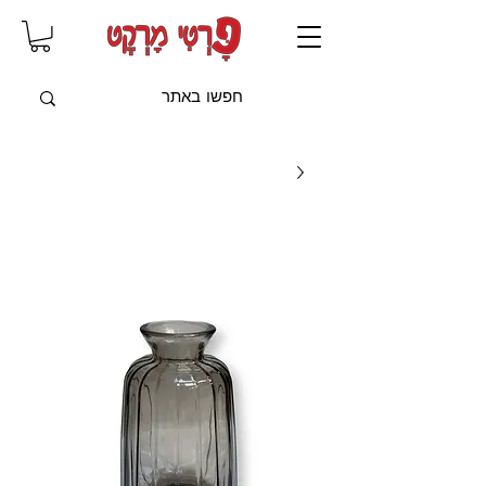
שִׂים
לֵב:
בְּאֲתָר
זֶה
מֻפְעֶלֶת
מַעֲרֶכֶת
"נָגִישׁ
בִּקְלִיק"
הַמְּסַיַּעַת
לִנְגִישׁוּת
הָאֲתָר.