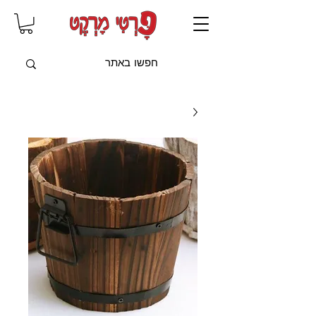
שִׂים
לֵב:
בְּאֲתָר
זֶה
מֻפְעֶלֶת
מַעֲרֶכֶת
"נָגִישׁ
בִּקְלִיק"
הַמְּסַיַּעַת
לִנְגִישׁוּת
הָאֲתָר.