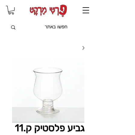
שִׂים
לֵב:
בְּאֲתָר
זֶה
מֻפְעֶלֶת
מַעֲרֶכֶת
"נָגִישׁ
בִּקְלִיק"
הַמְּסַיַּעַת
לִנְגִישׁוּת
הָאֲתָר.
גביע פלסטיק ק.11