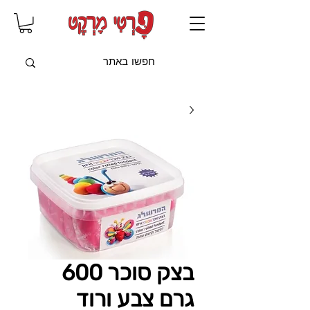
שִׂים
לֵב:
בְּאֲתָר
זֶה
מֻפְעֶלֶת
מַעֲרֶכֶת
"נָגִישׁ
בִּקְלִיק"
הַמְּסַיַּעַת
לִנְגִישׁוּת
הָאֲתָר.
בצק סוכר 600
גרם צבע ורוד