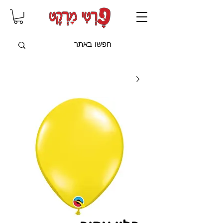
שִׂים
לֵב:
בְּאֲתָר
זֶה
מֻפְעֶלֶת
מַעֲרֶכֶת
"נָגִישׁ
בִּקְלִיק"
הַמְּסַיַּעַת
לִנְגִישׁוּת
הָאֲתָר.