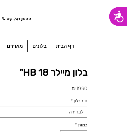
שִׂים
נגישות
לֵב:
בְּאֲתָר
09-7413000
זֶה
מֻפְעֶלֶת
מַעֲרֶכֶת
"נָגִישׁ
בִּקְלִיק"
הַמְּסַיַּעַת
לִנְגִישׁוּת
הָאֲתָר.
לְחַץ
דף הבית
בלונים
מארזים
Control-
F11
לְהַתְאָמַת
הָאֲתָר
לְעִוְורִים
הַמִּשְׁתַּמְּשִׁים
בְּתוֹכְנַת
בלון מיילר HB 18"
קוֹרֵא־מָסָךְ;
לְחַץ
Control-
F10
לִפְתִיחַת
מחיר
תַּפְרִיט
נְגִישׁוּת.
סוג בלון
*
לבחירה
כמות
*